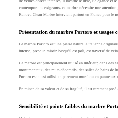
de veines dorées intenses, il incarne le luxe, l’élégance et 
contemporains exigeants, ce marbre nécessite une attention p
Renova Clean Marbre intervient partout en France pour le ne
Présentation du marbre Portoro et usages 
Le marbre Portoro est une pierre naturelle italienne originai
intense, presque miroir lorsqu’il est poli, est traversé de v
Ce marbre est principalement utilisé en intérieur, dans des e
monumentaux, des murs décoratifs, des salles de bains de lu
Portoro est aussi utilisé en parement mural ou en panneaux dé
En raison de sa valeur et de sa fragilité, il est rarement pos
Sensibilité et points faibles du marbre Port