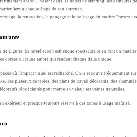
le raffinement absolu. Présent dans les hôtels de standing, les demeures d
articulière à chaque étape de son entretien.
ttoyage, la rénovation, le ponçage et le polissage du marbre Portoro av
courants
re de Ligurie. Sa rareté et son esthétique spectaculaire en font un matéri
eines dorées ou jaune ambré qui rendent chaque dalle unique.
spaces où l’impact visuel est recherché. On le retrouve fréquemment sur d
xe, des plateaux de tables, des plans de travail décoratifs, des chemi
coratifs rétroéclairés pour mettre en valeur ses veines naturelles.
é en extérieur et presque toujours réservé à des zones à usage maîtrisé.
oro