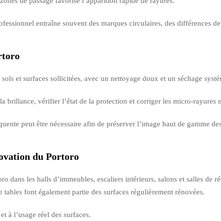
 zones de passage favorise l’apparition rapide de rayures.
fessionnel entraîne souvent des marques circulaires, des différences de 
rtoro
ols et surfaces sollicitées, avec un nettoyage doux et un séchage syst
a brillance, vérifier l’état de la protection et corriger les micro-rayures
quente peut être nécessaire afin de préserver l’image haut de gamme de
ovation du Portoro
 dans les halls d’immeubles, escaliers intérieurs, salons et salles de r
e tables font également partie des surfaces régulièrement rénovées.
et à l’usage réel des surfaces.