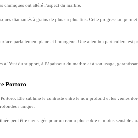
es chimiques ont altéré l’aspect du marbre.
ques diamantés à grains de plus en plus fins. Cette progression permet d
surface parfaitement plane et homogène. Une attention particulière est p
l’état du support, à l’épaisseur du marbre et à son usage, garantissant
re Portoro
 Portoro. Elle sublime le contraste entre le noir profond et les veines dor
profondeur unique.
tinée peut être envisagée pour un rendu plus sobre et moins sensible au