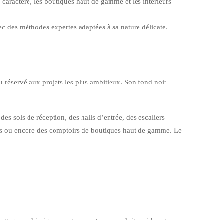
e caractère, les boutiques haut de gamme et les intérieurs
ec des méthodes expertes adaptées à sa nature délicate.
au réservé aux projets les plus ambitieux. Son fond noir
es sols de réception, des halls d’entrée, des escaliers
nées ou encore des comptoirs de boutiques haut de gamme. Le