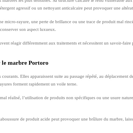
 marbres les plus sensibles. Sa structure calcaire le rend vulnérable a
détergent agressif ou un nettoyant anticalcaire peut provoquer une altéra
e micro-rayure, une perte de brillance ou une trace de produit mal rinc
r conserver son aspect luxueux.
uvent réagir différemment aux traitements et nécessitent un savoir-faire 
r le marbre Portoro
 courants. Elles apparaissent suite au passage répété, au déplacement de 
rayures forment rapidement un voile terne.
l réalisé, l’utilisation de produits non spécifiques ou une usure naturell
aboussure de produit acide peut provoquer une brûlure du marbre, laiss