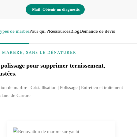
Mail: Obtenir un diagnostic
ypes de marbre
Pour qui ?
Ressources
Blog
Demande de devis
E MARBRE, SANS LE DÉNATURER
 polissage pour supprimer ternissement,
ustées.
tion de marbre |
Cristallisation
| Polissage | Entretien et traitement
 blanc de Carrare