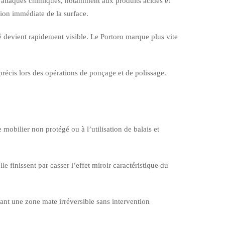
ux attaques chimiques, notamment aux produits acides et
tion immédiate de la surface.
é devient rapidement visible. Le Portoro marque plus vite
précis lors des opérations de ponçage et de polissage.
mobilier non protégé ou à l’utilisation de balais et
e finissent par casser l’effet miroir caractéristique du
ant une zone mate irréversible sans intervention