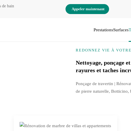
s de bain
Appeler maintenant
Prestations
Surfaces
T
REDONNEZ VIE À VOTR
Nettoyage, ponçage et
rayures et taches incr
Ponçage de travertin | Rénova
de pierre naturelle, Botticino,