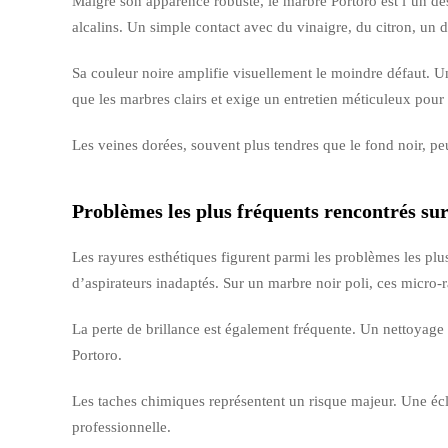
Malgré son apparence robuste, le marbre Portoro est l’un des
alcalins. Un simple contact avec du vinaigre, du citron, un 
Sa couleur noire amplifie visuellement le moindre défaut. Un
que les marbres clairs et exige un entretien méticuleux pou
Les veines dorées, souvent plus tendres que le fond noir, pe
Problèmes les plus fréquents rencontrés su
Les rayures esthétiques figurent parmi les problèmes les plus
d’aspirateurs inadaptés. Sur un marbre noir poli, ces micro-
La perte de brillance est également fréquente. Un nettoyage ma
Portoro.
Les taches chimiques représentent un risque majeur. Une écl
professionnelle.