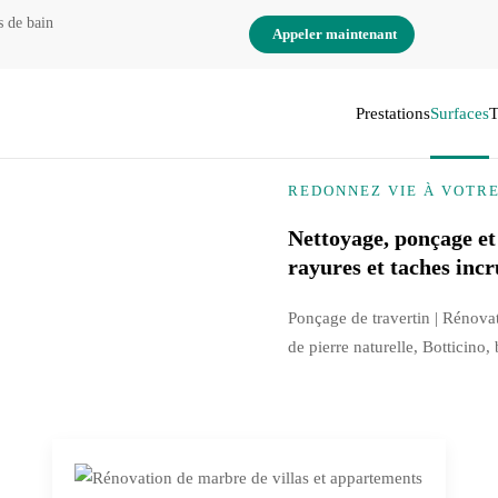
s de bain
Appeler maintenant
Prestations
Surfaces
T
REDONNEZ VIE À VOTR
Nettoyage, ponçage et
rayures et taches incr
Ponçage de travertin | Rénova
de pierre naturelle, Botticino,