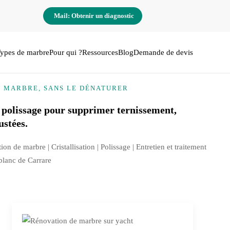
Mail: Obtenir un diagnostic
ypes de marbre
Pour qui ?
Ressources
Blog
Demande de devis
E MARBRE, SANS LE DÉNATURER
 polissage pour supprimer ternissement,
ustées.
tion de marbre |
Cristallisation
| Polissage | Entretien et traitement
 blanc de Carrare