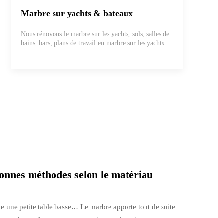
Marbre sur yachts & bateaux
Nous rénovons le marbre sur les yachts, sols, salles de
bains, bars, plans de travail en marbre sur les yachts.
 bonnes méthodes selon le matériau
 une petite table basse… Le marbre apporte tout de suite