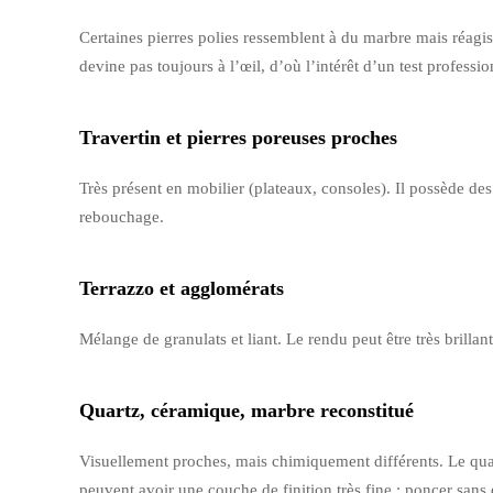
Certaines pierres polies ressemblent à du marbre mais réagis
devine pas toujours à l’œil, d’où l’intérêt d’un test professio
Travertin et pierres poreuses proches
Très présent en mobilier (plateaux, consoles). Il possède des 
rebouchage.
Terrazzo et agglomérats
Mélange de granulats et liant. Le rendu peut être très brill
Quartz, céramique, marbre reconstitué
Visuellement proches, mais chimiquement différents. Le quart
peuvent avoir une couche de finition très fine : poncer sans 