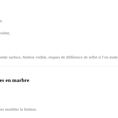
e,
sultat,
etite surface, finition visible, risques de différence de reflet si l’on tra
les en marbre
ns modifier la finition.