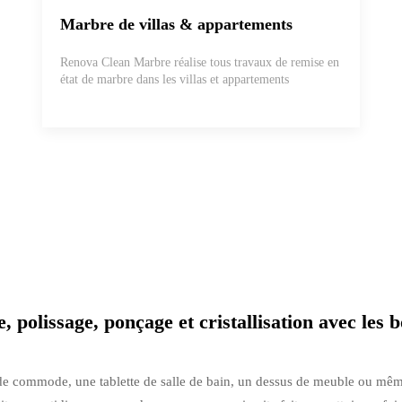
Marbre de villas & appartements
Renova Clean Marbre réalise tous travaux de remise en
état de marbre dans les villas et appartements
, polissage, ponçage et cristallisation avec les
de commode, une tablette de salle de bain, un dessus de meuble ou même