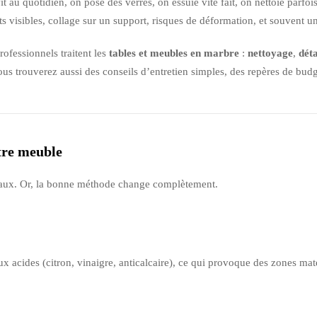
 vit au quotidien, on pose des verres, on essuie vite fait, on nettoie parfo
ants visibles, collage sur un support, risques de déformation, et souvent u
ofessionnels traitent les
tables et meubles en marbre
:
nettoyage
,
dét
ous trouverez aussi des conseils d’entretien simples, des repères de budg
otre meuble
tériaux. Or, la bonne méthode change complètement.
t aux acides (citron, vinaigre, anticalcaire), ce qui provoque des zones ma