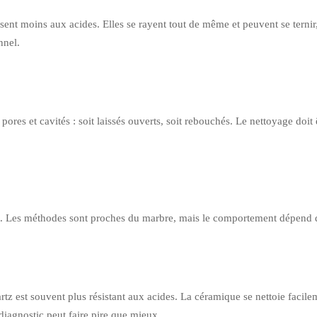
sent moins aux acides. Elles se rayent tout de même et peuvent se ternir,
nnel.
pores et cavités : soit laissés ouverts, soit rebouchés. Le nettoyage doit
ant. Les méthodes sont proches du marbre, mais le comportement dépend du
z est souvent plus résistant aux acides. La céramique se nettoie facilem
diagnostic peut faire pire que mieux.