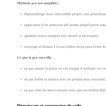
Méthode pro (en simplifié) :
dépoussiérage doux (microfibre propre, non pelucheuse
application d’un nettoyant pH neutre adapté pierre natu
agitation douce (tampon non abrasif si nécessaire),
essuyage et finition à la microfibre sèche pour éviter les
Ce que le pro surveille :
ne pas saturer la pierre en eau (risque d’auréoles sur cer
ne pas brûler la surface avec un produit trop concentré,
ne pas créer de micro-rayures avec une microfibre déjà
Dégraissage et suppression de voile