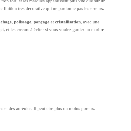
is trop fort, et les marques apparaissent plus vite que sur un
ne finition très décorative qui ne pardonne pas les erreurs.
achage
,
polissage
,
ponçage
et
cristallisation
, avec une
et, et les erreurs à éviter si vous voulez garder un marbre
tes et des auréoles. Il peut être plus ou moins poreux.