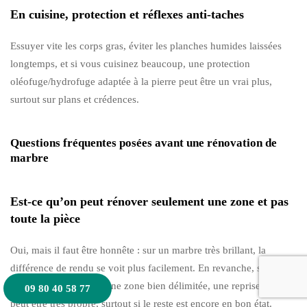
En cuisine, protection et réflexes anti-taches
Essuyer vite les corps gras, éviter les planches humides laissées
longtemps, et si vous cuisinez beaucoup, une protection
oléofuge/hydrofuge adaptée à la pierre peut être un vrai plus,
surtout sur plans et crédences.
Questions fréquentes posées avant une rénovation de
marbre
Est-ce qu’on peut rénover seulement une zone et pas
toute la pièce
Oui, mais il faut être honnête : sur un marbre très brillant, la
différence de rendu se voit plus facilement. En revanche, sur une
finition satinée ou sur une zone bien délimitée, une reprise locale
09 80 40 58 77
peut être très propre, surtout si le reste est encore en bon état.