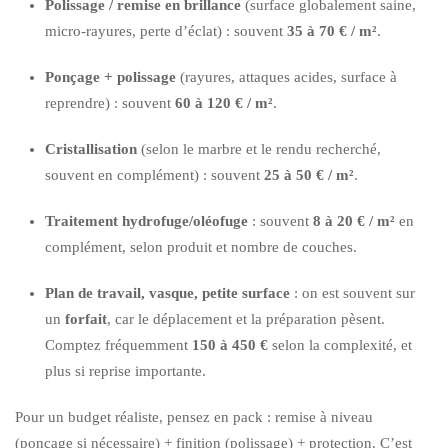
Polissage / remise en brillance
(surface globalement saine,
micro-rayures, perte d’éclat) : souvent
35 à 70 € / m²
.
Ponçage + polissage
(rayures, attaques acides, surface à
reprendre) : souvent
60 à 120 € / m²
.
Cristallisation
(selon le marbre et le rendu recherché,
souvent en complément) : souvent
25 à 50 € / m²
.
Traitement hydrofuge/oléofuge
: souvent
8 à 20 € / m²
en
complément, selon produit et nombre de couches.
Plan de travail, vasque, petite surface
: on est souvent sur
un
forfait
, car le déplacement et la préparation pèsent.
Comptez fréquemment
150 à 450 €
selon la complexité, et
plus si reprise importante.
Pour un budget réaliste, pensez en pack : remise à niveau
(ponçage si nécessaire) + finition (polissage) + protection. C’est