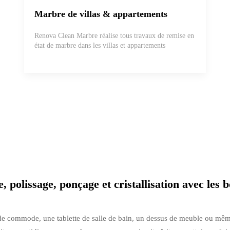
Marbre de villas & appartements
Renova Clean Marbre réalise tous travaux de remise en
état de marbre dans les villas et appartements
, polissage, ponçage et cristallisation avec les
de commode, une tablette de salle de bain, un dessus de meuble ou même