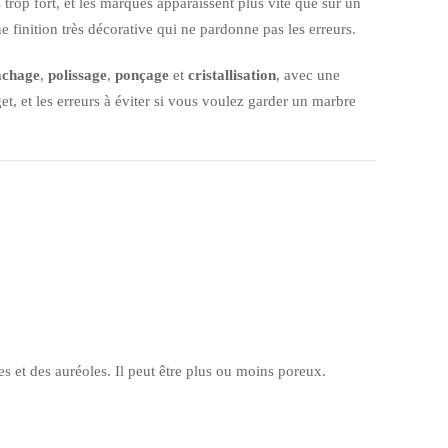
is trop fort, et les marques apparaissent plus vite que sur un
ne finition très décorative qui ne pardonne pas les erreurs.
achage
,
polissage
,
ponçage
et
cristallisation
, avec une
et, et les erreurs à éviter si vous voulez garder un marbre
tes et des auréoles. Il peut être plus ou moins poreux.