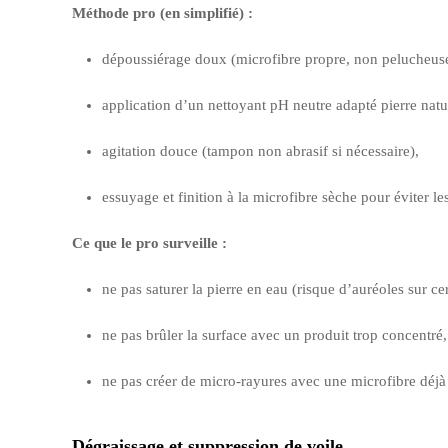
Méthode pro (en simplifié) :
dépoussiérage doux (microfibre propre, non pelucheuse
application d’un nettoyant pH neutre adapté pierre natu
agitation douce (tampon non abrasif si nécessaire),
essuyage et finition à la microfibre sèche pour éviter les
Ce que le pro surveille :
ne pas saturer la pierre en eau (risque d’auréoles sur cer
ne pas brûler la surface avec un produit trop concentré,
ne pas créer de micro-rayures avec une microfibre déjà
Dégraissage et suppression de voile