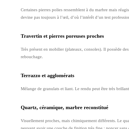
Certaines pierres polies ressemblent à du marbre mais réagis
devine pas toujours à l’œil, d’où l’intérêt d’un test professio
Travertin et pierres poreuses proches
Très présent en mobilier (plateaux, consoles). Il possède des 
rebouchage.
Terrazzo et agglomérats
Mélange de granulats et liant. Le rendu peut être très brill
Quartz, céramique, marbre reconstitué
Visuellement proches, mais chimiquement différents. Le quart
peuvent avoir une couche de finition très fine : poncer sans 