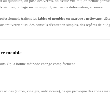
 vit au quotidien, on pose des verres, on essuie vite fait, on nettoie parfo
ants visibles, collage sur un support, risques de déformation, et souvent u
ofessionnels traitent les
tables et meubles en marbre
:
nettoyage
,
dét
ous trouverez aussi des conseils d’entretien simples, des repères de budg
otre meuble
tériaux. Or, la bonne méthode change complètement.
t aux acides (citron, vinaigre, anticalcaire), ce qui provoque des zones ma