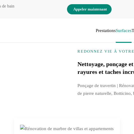
s de bain
Appeler maintenant
Prestations
Surfaces
T
REDONNEZ VIE À VOTR
Nettoyage, ponçage et
rayures et taches incr
Ponçage de travertin | Rénova
de pierre naturelle, Botticino,