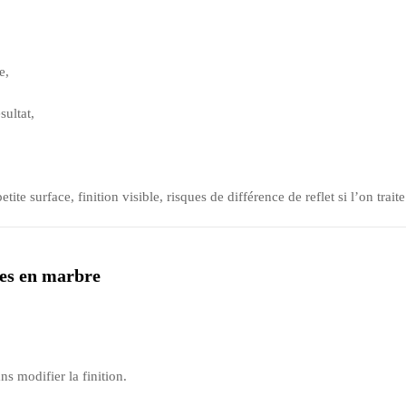
e,
sultat,
etite surface, finition visible, risques de différence de reflet si l’on tra
les en marbre
ns modifier la finition.