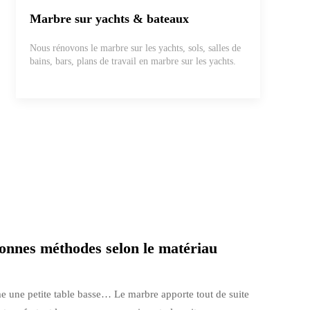
Marbre sur yachts & bateaux
Nous rénovons le marbre sur les yachts, sols, salles de
bains, bars, plans de travail en marbre sur les yachts.
 bonnes méthodes selon le matériau
 une petite table basse… Le marbre apporte tout de suite