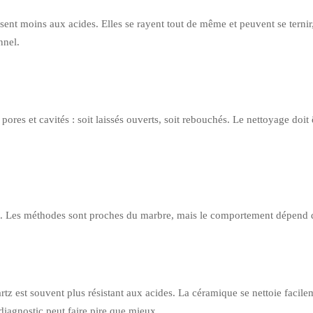
sent moins aux acides. Elles se rayent tout de même et peuvent se ternir,
nnel.
pores et cavités : soit laissés ouverts, soit rebouchés. Le nettoyage doit
ant. Les méthodes sont proches du marbre, mais le comportement dépend du
z est souvent plus résistant aux acides. La céramique se nettoie facilem
diagnostic peut faire pire que mieux.