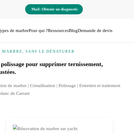
Mail: Obtenir un diagnostic
ypes de marbre
Pour qui ?
Ressources
Blog
Demande de devis
E MARBRE, SANS LE DÉNATURER
 polissage pour supprimer ternissement,
ustées.
tion de marbre |
Cristallisation
| Polissage | Entretien et traitement
 blanc de Carrare