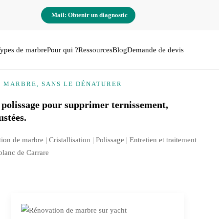
Mail: Obtenir un diagnostic
ypes de marbre
Pour qui ?
Ressources
Blog
Demande de devis
E MARBRE, SANS LE DÉNATURER
 polissage pour supprimer ternissement,
ustées.
tion de marbre |
Cristallisation
| Polissage | Entretien et traitement
 blanc de Carrare