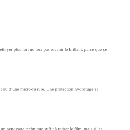
oyer plus fort ne fera pas revenir le brillant, parce que ce
nt ou d’une micro-fissure. Une protection hydrofuge et
un nettoyage technique suffit à retirer le film, mais si les