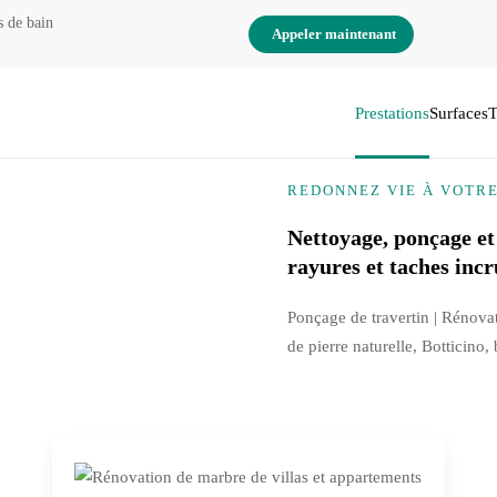
s de bain
Appeler maintenant
Prestations
Surfaces
T
REDONNEZ VIE À VOTR
Nettoyage, ponçage et
rayures et taches incr
Ponçage de travertin | Rénova
de pierre naturelle, Botticino,