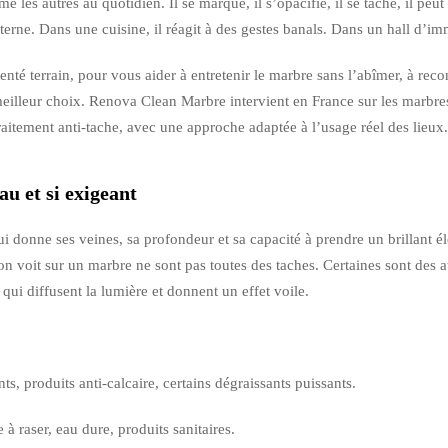
les autres au quotidien. Il se marque, il s’opacifie, il se tache, il peut
 terne. Dans une cuisine, il réagit à des gestes banals. Dans un hall d’im
té terrain, pour vous aider à entretenir le marbre sans l’abîmer, à reconn
illeur choix. Renova Clean Marbre intervient en France sur les marbres n
traitement anti-tache, avec une approche adaptée à l’usage réel des lieux.
au et si exigeant
i donne ses veines, sa profondeur et sa capacité à prendre un brillant élé
on voit sur un marbre ne sont pas toutes des taches. Certaines sont des 
qui diffusent la lumière et donnent un effet voile.
nts, produits anti-calcaire, certains dégraissants puissants.
à raser, eau dure, produits sanitaires.