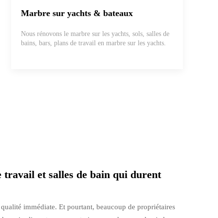
Marbre sur yachts & bateaux
Nous rénovons le marbre sur les yachts, sols, salles de
bains, bars, plans de travail en marbre sur les yachts.
ravail et salles de bain qui durent
e qualité immédiate. Et pourtant, beaucoup de propriétaires