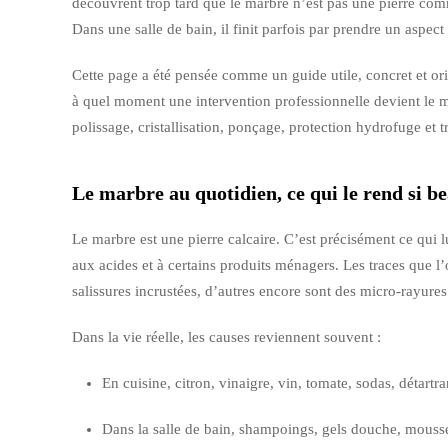
découvrent trop tard que le marbre n’est pas une pierre comme 
Dans une salle de bain, il finit parfois par prendre un aspect
Cette page a été pensée comme un guide utile, concret et orien
à quel moment une intervention professionnelle devient le me
polissage, cristallisation, ponçage, protection hydrofuge et 
Le marbre au quotidien, ce qui le rend si be
Le marbre est une pierre calcaire. C’est précisément ce qui lu
aux acides et à certains produits ménagers. Les traces que l’
salissures incrustées, d’autres encore sont des micro-rayures 
Dans la vie réelle, les causes reviennent souvent :
En cuisine, citron, vinaigre, vin, tomate, sodas, détartra
Dans la salle de bain, shampoings, gels douche, mousse 