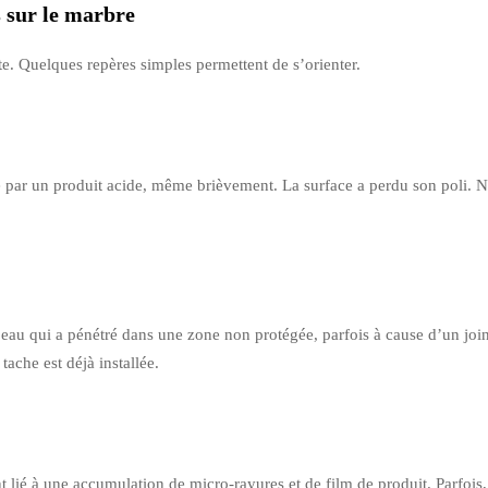
s sur le marbre
te. Quelques repères simples permettent de s’orienter.
par un produit acide, même brièvement. La surface a perdu son poli. Nett
eau qui a pénétré dans une zone non protégée, parfois à cause d’un joi
ache est déjà installée.
nt lié à une accumulation de micro-rayures et de film de produit. Parfois, 