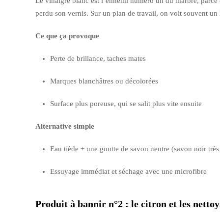
Le vinaigre blanc est l’ennemi numéro un du marbre, parce qu
perdu son vernis. Sur un plan de travail, on voit souvent un
Ce que ça provoque
Perte de brillance, taches mates
Marques blanchâtres ou décolorées
Surface plus poreuse, qui se salit plus vite ensuite
Alternative simple
Eau tiède + une goutte de savon neutre (savon noir très 
Essuyage immédiat et séchage avec une microfibre
Produit à bannir n°2 : le citron et les netto