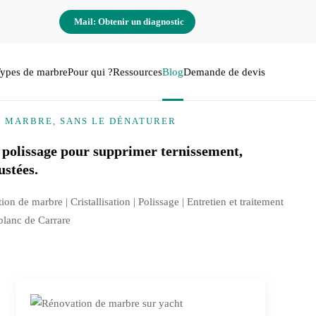
Mail: Obtenir un diagnostic
ypes de marbre
Pour qui ?
Ressources
Blog
Demande de devis
E MARBRE, SANS LE DÉNATURER
 polissage pour supprimer ternissement,
ustées.
tion de marbre |
Cristallisation
| Polissage | Entretien et traitement
 blanc de Carrare