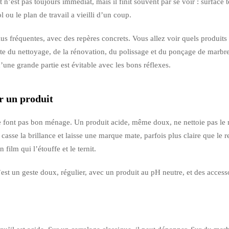
at n’est pas toujours immédiat, mais il finit souvent par se voir : surface
l ou le plan de travail a vieilli d’un coup.
 plus fréquentes, avec des repères concrets. Vous allez voir quels produits
ste du nettoyage, de la rénovation, du polissage et du ponçage de marbr
une grande partie est évitable avec les bons réflexes.
ir un produit
ne font pas bon ménage. Un produit acide, même doux, ne nettoie pas le m
casse la brillance et laisse une marque mate, parfois plus claire que le re
film qui l’étouffe et le ternit.
est un geste doux, régulier, avec un produit au pH neutre, et des accesso