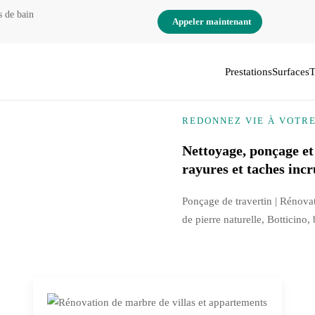
s de bain
Appeler maintenant
Prestations
Surfaces
T
REDONNEZ VIE À VOTR
Nettoyage, ponçage et
rayures et taches incr
Ponçage de travertin | Rénova
de pierre naturelle, Botticino,