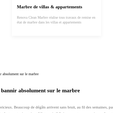
Marbre de villas & appartements
Renova Clean Marbre réalise tous travaux de remise en
état de marbre dans les villas et appartements
ir absolument sur le marbre
à bannir absolument sur le marbre
icieux. Beaucoup de dégâts arrivent sans bruit, au fil des semaines, par