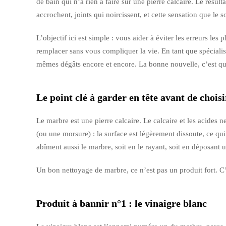
de bain qui n’a rien à faire sur une pierre calcaire. Le résult
accrochent, joints qui noircissent, et cette sensation que le so
L’objectif ici est simple : vous aider à éviter les erreurs les
remplacer sans vous compliquer la vie. En tant que spéciali
mêmes dégâts encore et encore. La bonne nouvelle, c’est qu’
Le point clé à garder en tête avant de chois
Le marbre est une pierre calcaire. Le calcaire et les acides 
(ou une morsure) : la surface est légèrement dissoute, ce qui 
abîment aussi le marbre, soit en le rayant, soit en déposant un 
Un bon nettoyage de marbre, ce n’est pas un produit fort. C’
Produit à bannir n°1 : le vinaigre blanc