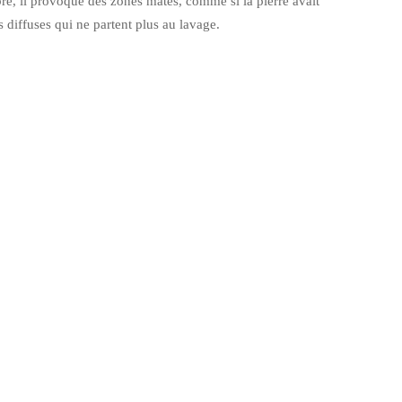
bre, il provoque des zones mates, comme si la pierre avait
 diffuses qui ne partent plus au lavage.