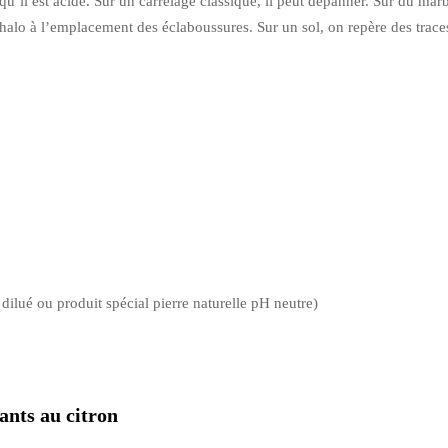
’il est acide. Sur un carrelage classique, il peut dépanner. Sur du mar
 halo à l’emplacement des éclaboussures. Sur un sol, on repère des traces
dilué ou produit spécial pierre naturelle pH neutre)
yants au citron